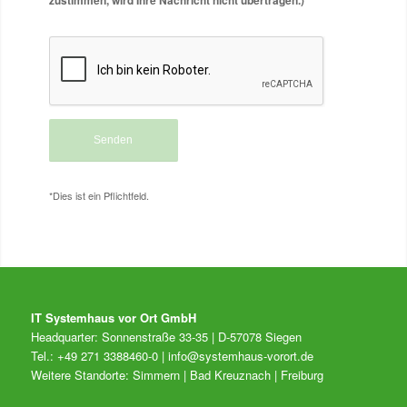
zustimmen, wird Ihre Nachricht nicht übertragen.)
*
*Dies ist ein Pflichtfeld.
IT Systemhaus vor Ort GmbH
Headquarter: Sonnenstraße 33-35 | D-57078 Siegen
Tel.: +49 271 3388460-0 |
info@systemhaus-vorort.de
Weitere Standorte: Simmern | Bad Kreuznach | Freiburg