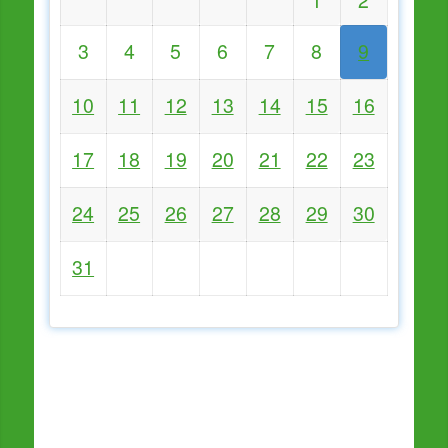
3
4
5
6
7
8
9
10
11
12
13
14
15
16
17
18
19
20
21
22
23
24
25
26
27
28
29
30
31
Persönliche Daten
Erforderliche Formularfelder sind mit einem * gekennzeichnet