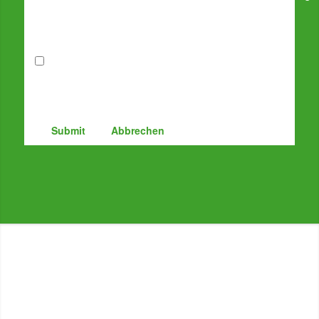
Mit der Nutzung dieses Formulars erklären Sie sich
mit der Speicherung und Verarbeitung Ihrer Daten
durch diese Website einverstanden.
Submit
Abbrechen