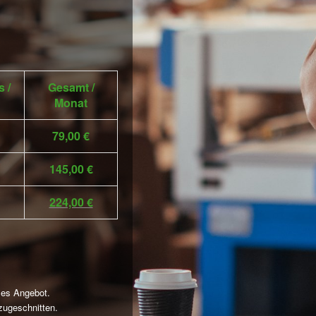
s /
Gesamt /
Monat
79,00 €
145,00 €
224,00 €
lles Angebot.
zugeschnitten.