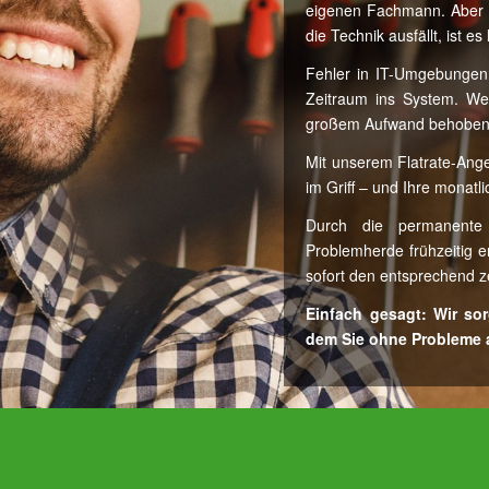
eigenen Fachmann. Aber oh
die Technik ausfällt, ist es
Fehler in IT-Umgebungen 
Zeitraum ins System. Wen
großem Aufwand behoben
Mit unserem Flatrate-An
im Griff – und Ihre monatl
Durch die permanente
Problemherde frühzeitig e
sofort den entsprechend ze
Einfach gesagt: Wir sor
dem Sie ohne Probleme 