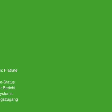
: Flatrate
ce-Status
er Bericht
Systems
ungszugang