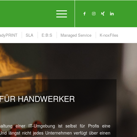
eadyPRINT
SLA
E:B:S
Managed Service
K-noxFiles
E FÜR HANDWERKER
altung einer IT-Umgebung ist selbst für Profis eine
Und längst nicht jedes Unternehmen verfügt über einen