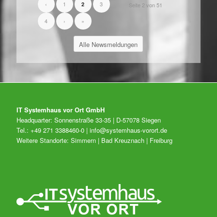
‹
1
3
2
Seite 2 von 51
4
›
»
Alle Newsmeldungen
IT Systemhaus vor Ort GmbH
Headquarter: Sonnenstraße 33-35 | D-57078 Siegen
Tel.: +49 271 3388460-0 |
info@systemhaus-vorort.de
Weitere Standorte: Simmern | Bad Kreuznach | Freiburg