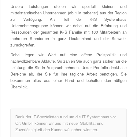
Unsere Leistungen stellen wir speziell kleinen und
mittelständischen Unternehmen (ab 1 Mitarbeiter) aus der Region
zur Verfügung. Als Teil der K-iS Systemhaus
Unternehmensgruppe können wir dabei auf die Erfahrung und
Ressourcen der gesamten K-iS Familie mit 100 Mitarbeitern an
mehreren Standorten in ganz Deutschland und der Schweiz
zurückgreifen.
Dabei legen wir Wert auf eine offene Preispolitik und
nachvollziehbare Abläufe. So zahlen Sie auch ganz sicher nur die
Leistung, die Sie in Anspruch nehmen. Unser Portfolio deckt alle
Bereiche ab, die Sie für Ihre tägliche Arbeit benötigen. Sie
bekommen alles aus einer Hand und behalten den nötigen
Überblick.
Die Erneuerung unserer IT-Infrastruktur im Hinblick auf
Dank der IT-Spezialisten rund um die IT Systemhaus vor
Performance und Sicherheit war genau der richtige Schritt
Ort GmbH können wir uns mit neuer Stabilität und
zur richtigen Zeit.
Zuverlässigkeit den Kundenwünschen widmen.